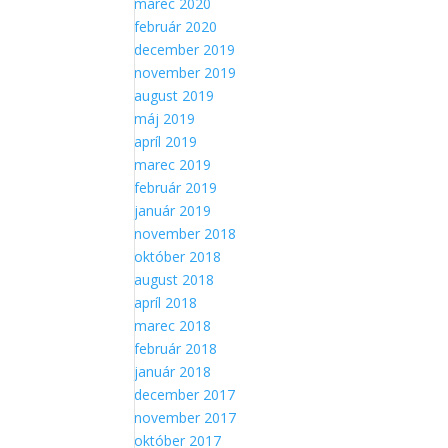
marec 2020
Aby sme
február 2020
mohli
december 2019
zlepšiť
funkčnosť
november 2019
a
august 2019
štruktúru
máj 2019
webovej
apríl 2019
stránky na
marec 2019
základe
spôsobu
február 2019
používania
január 2019
webovej
november 2018
stránky.
október 2018
august 2018
apríl 2018
marec 2018
február 2018
január 2018
december 2017
november 2017
október 2017