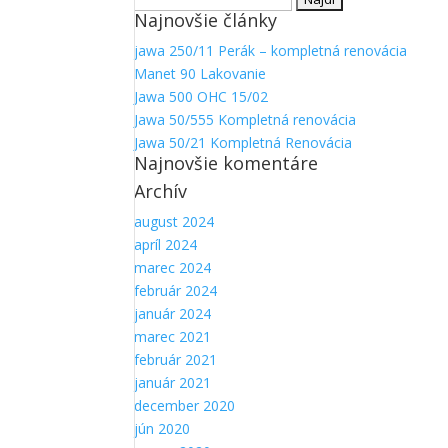
Najnovšie články
jawa 250/11 Perák – kompletná renovácia
Manet 90 Lakovanie
Jawa 500 OHC 15/02
Jawa 50/555 Kompletná renovácia
Jawa 50/21 Kompletná Renovácia
Najnovšie komentáre
Archív
Nevyhnutné
august 2024
Tieto súbory
apríl 2024
cookie nie
marec 2024
sú voliteľné.
február 2024
Sú potrebné
január 2024
pre
marec 2021
fungovanie
webovej
február 2021
stránky.
január 2021
december 2020
jún 2020
Štatistiky