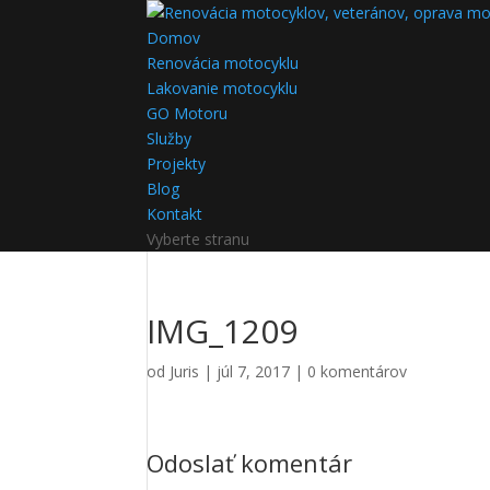
Domov
Renovácia motocyklu
Lakovanie motocyklu
GO Motoru
Služby
Projekty
Blog
Kontakt
Vyberte stranu
IMG_1209
od
Juris
|
júl 7, 2017
|
0 komentárov
Odoslať komentár