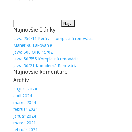
Hľadať:
Najnovšie články
jawa 250/11 Perák – kompletná renovácia
Manet 90 Lakovanie
Jawa 500 OHC 15/02
Jawa 50/555 Kompletná renovácia
Nevyhnutné
Jawa 50/21 Kompletná Renovácia
Najnovšie komentáre
Tieto súbory
cookie nie
Archív
sú voliteľné.
Sú potrebné
august 2024
pre
apríl 2024
fungovanie
marec 2024
webovej
február 2024
stránky.
január 2024
marec 2021
február 2021
Štatistiky