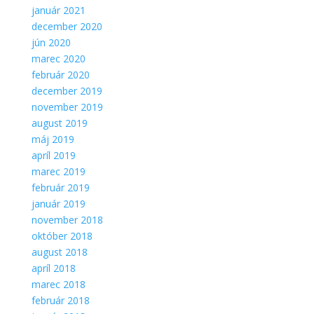
Aby sme
január 2021
mohli
december 2020
zlepšiť
jún 2020
funkčnosť
marec 2020
a
február 2020
štruktúru
webovej
december 2019
stránky na
november 2019
základe
august 2019
spôsobu
máj 2019
používania
apríl 2019
webovej
stránky.
marec 2019
február 2019
január 2019
november 2018
október 2018
august 2018
apríl 2018
marec 2018
február 2018