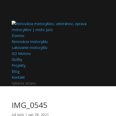
Domov
Renovácia motocyklu
Lakovanie motocyklu
GO Motoru
Služby
Projekty
Blog
Kontakt
Vyberte stranu
IMG_0545
od
Juris
|
jan 28, 2021