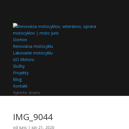
Domov
Renovácia motocyklu
Lakovanie motocyklu
GO Motoru
Služby
Projekty
Blog
Kontakt
Vyberte stranu
IMG_9044
od
Juris
|
jún 21, 2020