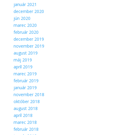
Aby sme
január 2021
mohli
december 2020
zlepšiť
jún 2020
funkčnosť
marec 2020
a
február 2020
štruktúru
webovej
december 2019
stránky na
november 2019
základe
august 2019
spôsobu
máj 2019
používania
apríl 2019
webovej
stránky.
marec 2019
február 2019
január 2019
november 2018
október 2018
august 2018
apríl 2018
marec 2018
február 2018