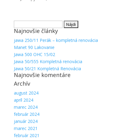
Hľadať:
Najnovšie články
jawa 250/11 Perák – kompletná renovácia
Manet 90 Lakovanie
Jawa 500 OHC 15/02
Jawa 50/555 Kompletná renovácia
Nevyhnutné
Jawa 50/21 Kompletná Renovácia
Najnovšie komentáre
Tieto súbory
cookie nie
Archív
sú voliteľné.
Sú potrebné
august 2024
pre
apríl 2024
fungovanie
marec 2024
webovej
február 2024
stránky.
január 2024
marec 2021
február 2021
Štatistiky