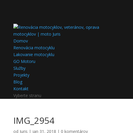
Domov
Renovácia motocyklu
Lakovanie motocyklu
GO Motoru
Služby
Projekty
Blog
Kontakt
Vyberte stranu
IMG_2954
od
Juris
|
jan 31, 2018
|
0 komentárov