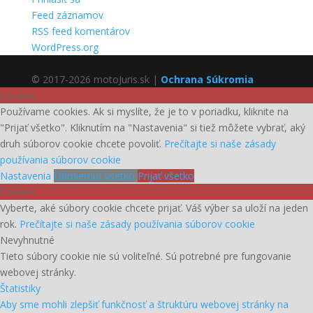
Feed záznamov
RSS feed komentárov
WordPress.org
© 2017-2026 motoJuris.sk |
Ochrana Súkromia
Cookies
Používame cookies. Ak si myslíte, že je to v poriadku, kliknite na
"Prijať všetko". Kliknutím na "Nastavenia" si tiež môžete vybrať, aký
druh súborov cookie chcete povoliť.
Prečítajte si naše zásady
používania súborov cookie
Nastavenia
Odmietnuť všetko
Prijať všetko
Cookies
Vyberte, aké súbory cookie chcete prijať. Váš výber sa uloží na jeden
rok.
Prečítajte si naše zásady používania súborov cookie
Nevyhnutné
Tieto súbory cookie nie sú voliteľné. Sú potrebné pre fungovanie
webovej stránky.
Štatistiky
Aby sme mohli zlepšiť funkčnosť a štruktúru webovej stránky na