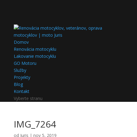
Domov
Renovácia motocyklu
Lakovanie motocyklu
GO Motoru
Služby
Projekty
Blog
Kontakt
Vyberte stranu
IMG_7264
od
Juris
|
nov 5, 2019