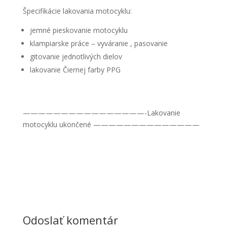
Špecifikácie lakovania motocyklu:
jemné pieskovanie motocyklu
klampiarske práce – vyváranie , pasovanie
gitovanie jednotlivých dielov
lakovanie Čiernej farby PPG
Nevyhnutné
————————————————-Lakovanie
Tieto súbory
motocyklu ukončené ——————————————
cookie nie
sú voliteľné.
Sú potrebné
pre
fungovanie
webovej
stránky.
Odoslať komentár
Štatistiky