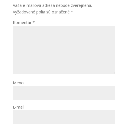
Aby sme
Vaša e-mailová adresa nebude zverejnená.
mohli
Vyžadované polia sú označené
*
zlepšiť
funkčnosť
Komentár
*
a
štruktúru
webovej
stránky na
základe
spôsobu
používania
webovej
stránky.
Meno
E-mail