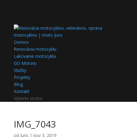
Domov
Renovácia motocyklu
Lakovanie motocyklu
GO Motoru
Služby
Projekty
Blog
Kontakt
Vyberte stranu
IMG_7043
od
Juris
|
nov 3, 2019