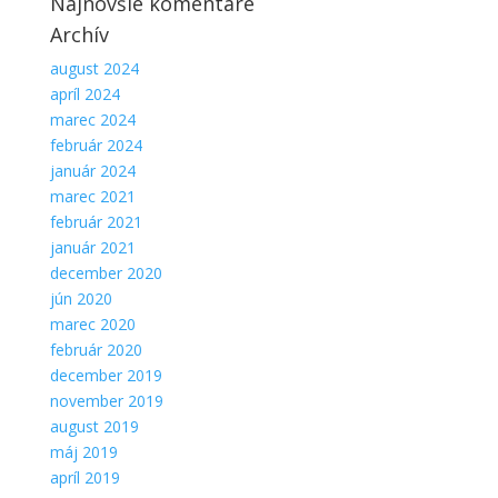
Najnovšie komentáre
Aby sme
Archív
mohli
zlepšiť
august 2024
funkčnosť
apríl 2024
a
marec 2024
štruktúru
webovej
február 2024
stránky na
január 2024
základe
marec 2021
spôsobu
február 2021
používania
január 2021
webovej
stránky.
december 2020
jún 2020
marec 2020
február 2020
december 2019
november 2019
august 2019
máj 2019
apríl 2019