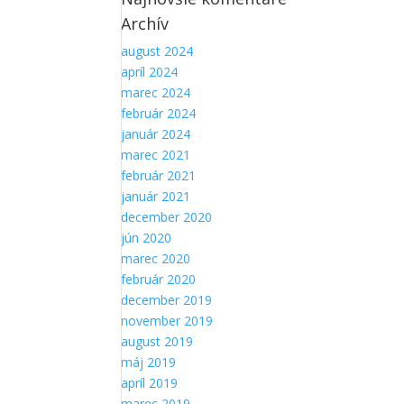
Aby sme
Archív
mohli
zlepšiť
august 2024
funkčnosť
apríl 2024
a
marec 2024
štruktúru
február 2024
webovej
stránky na
január 2024
základe
marec 2021
spôsobu
február 2021
používania
január 2021
webovej
december 2020
stránky.
jún 2020
marec 2020
február 2020
december 2019
november 2019
august 2019
máj 2019
apríl 2019
marec 2019