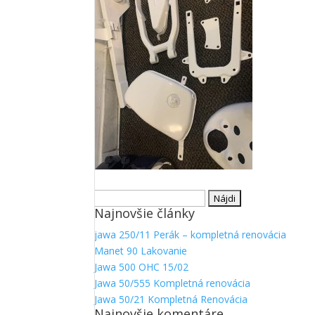
Nevyhnutné
Tieto súbory
cookie nie
sú voliteľné.
Hľadať:
Sú potrebné
Najnovšie články
pre
jawa 250/11 Perák – kompletná renovácia
fungovanie
webovej
Manet 90 Lakovanie
stránky.
Jawa 500 OHC 15/02
Jawa 50/555 Kompletná renovácia
Jawa 50/21 Kompletná Renovácia
Štatistiky
Najnovšie komentáre