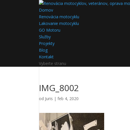
Domov
Renovácia motocyklu
Lakovanie motocyklu
GO Motoru
Služby
Projekty
Blog
Kontakt
Vyberte stranu
IMG_8002
od
Juris
|
feb 4, 2020