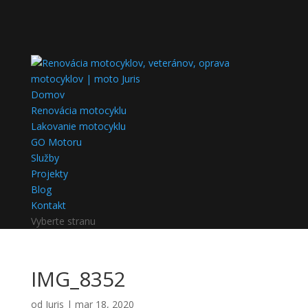
Domov
Renovácia motocyklu
Lakovanie motocyklu
GO Motoru
Služby
Projekty
Blog
Kontakt
Vyberte stranu
IMG_8352
od
Juris
|
mar 18, 2020