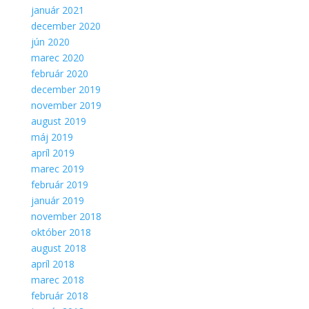
Aby sme
január 2021
mohli
december 2020
zlepšiť
jún 2020
funkčnosť
marec 2020
a
február 2020
štruktúru
webovej
december 2019
stránky na
november 2019
základe
august 2019
spôsobu
máj 2019
používania
apríl 2019
webovej
stránky.
marec 2019
február 2019
január 2019
november 2018
október 2018
august 2018
apríl 2018
marec 2018
február 2018