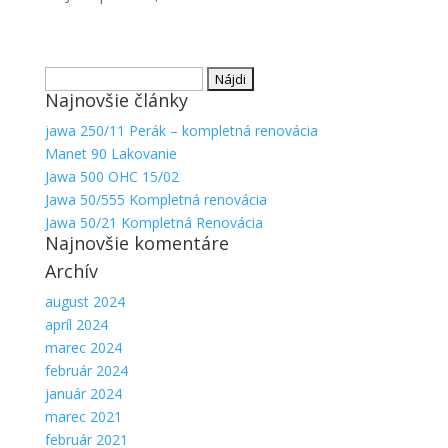
Hľadať:
Najnovšie články
jawa 250/11 Perák – kompletná renovácia
Manet 90 Lakovanie
Jawa 500 OHC 15/02
Jawa 50/555 Kompletná renovácia
Nevyhnutné
Jawa 50/21 Kompletná Renovácia
Najnovšie komentáre
Tieto súbory
cookie nie
Archív
sú voliteľné.
Sú potrebné
august 2024
pre
apríl 2024
fungovanie
marec 2024
webovej
február 2024
stránky.
január 2024
marec 2021
február 2021
Štatistiky