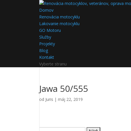
Domov
Renovácia motocyklu
Lakovanie motocyklu
GO Motoru
Služby
Projekty
Blog
Kontakt
Vyberte stranu
Jawa 50/555
od
Juris
|
máj 22, 2019
Hľadať: