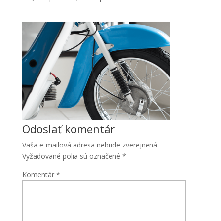
Nevyhnutné
Tieto súbory
Odoslať komentár
cookie nie
sú voliteľné.
Vaša e-mailová adresa nebude zverejnená.
Sú potrebné
Vyžadované polia sú označené
*
pre
fungovanie
Komentár
*
webovej
stránky.
Štatistiky