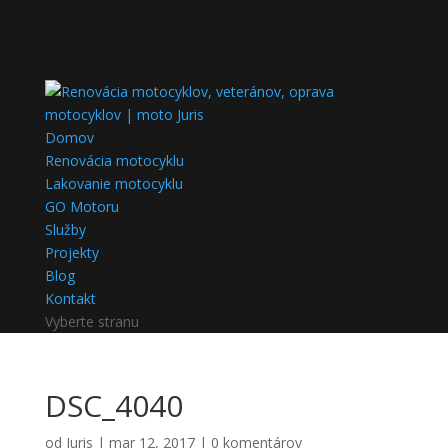
Domov
Renovácia motocyklu
Lakovanie motocyklu
GO Motoru
Služby
Projekty
Blog
Kontakt
Vyberte stranu
DSC_4040
od
Juris
|
mar 12, 2017
|
0 komentárov