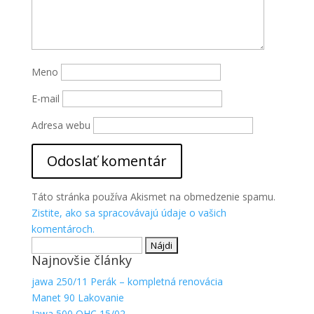
Aby sme
mohli
zlepšiť
funkčnosť
a
Meno
štruktúru
webovej
E-mail
stránky na
základe
Adresa webu
spôsobu
používania
webovej
stránky.
Táto stránka používa Akismet na obmedzenie spamu.
Zistite, ako sa spracovávajú údaje o vašich
komentároch.
Hľadať:
Najnovšie články
jawa 250/11 Perák – kompletná renovácia
Manet 90 Lakovanie
Jawa 500 OHC 15/02