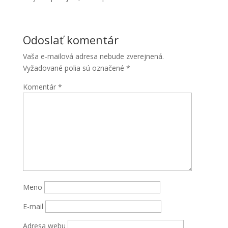
Odoslať komentár
Vaša e-mailová adresa nebude zverejnená.
Vyžadované polia sú označené
*
Komentár
*
Nevyhnutné
Tieto súbory
cookie nie
sú voliteľné.
Sú potrebné
pre
fungovanie
webovej
Meno
stránky.
E-mail
Štatistiky
Adresa webu