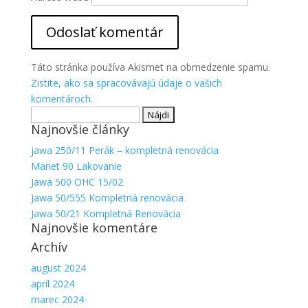
Aby sme
mohli
zlepšiť
funkčnosť
a
Táto stránka používa Akismet na obmedzenie spamu.
štruktúru
Zistite, ako sa spracovávajú údaje o vašich
webovej
komentároch.
stránky na
Hľadať:
základe
spôsobu
Najnovšie články
používania
jawa 250/11 Perák – kompletná renovácia
webovej
Manet 90 Lakovanie
stránky.
Jawa 500 OHC 15/02
Jawa 50/555 Kompletná renovácia
Jawa 50/21 Kompletná Renovácia
Najnovšie komentáre
Archív
august 2024
apríl 2024
marec 2024