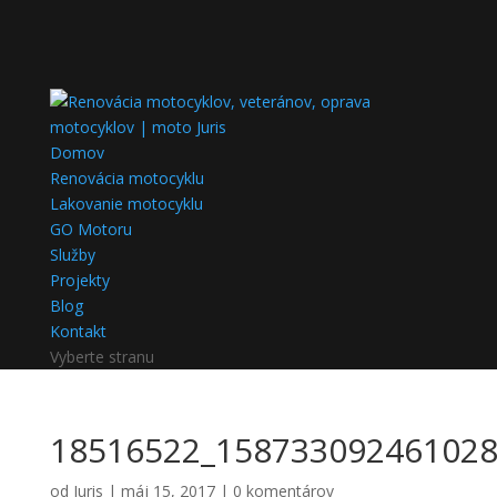
Domov
Renovácia motocyklu
Lakovanie motocyklu
GO Motoru
Služby
Projekty
Blog
Kontakt
Vyberte stranu
18516522_158733092461028
od
Juris
|
máj 15, 2017
|
0 komentárov