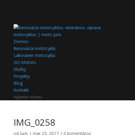
Domov
Renovácia motocyklu
Lakovanie motocyklu
GO Motoru
Služby
Projekty
Blog
Kontakt
Vyberte stranu
IMG_0258
od
Juris
|
mar 23, 2017
|
0 komentárov