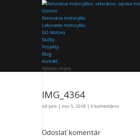
Domov
Renovácia motocyklu
Lakovanie motocyklu
GO Motoru
Služby
Projekty
Blog
Kontakt
Vyberte stranu
IMG_4364
od
Juris
|
nov 5, 2018
|
0 komentárov
Odoslať komentár