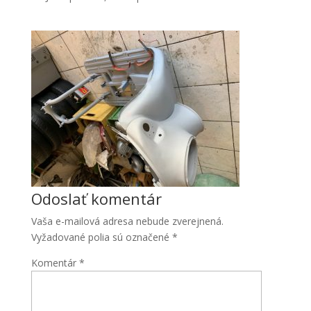
Nevyhnutné
Tieto súbory
cookie nie
sú voliteľné.
Odoslať komentár
Sú potrebné
pre
Vaša e-mailová adresa nebude zverejnená.
fungovanie
Vyžadované polia sú označené
*
webovej
stránky.
Komentár
*
Štatistiky