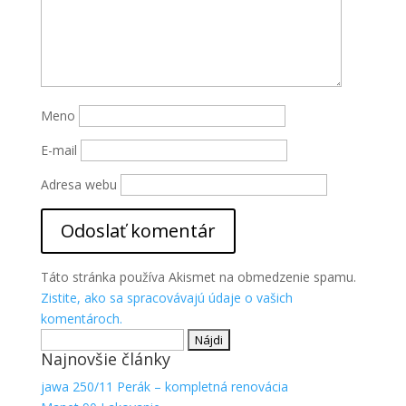
Aby sme
mohli
zlepšiť
funkčnosť
a
štruktúru
Meno
webovej
stránky na
E-mail
základe
spôsobu
Adresa webu
používania
webovej
stránky.
Táto stránka používa Akismet na obmedzenie spamu.
Zistite, ako sa spracovávajú údaje o vašich
komentároch.
Hľadať:
Najnovšie články
jawa 250/11 Perák – kompletná renovácia