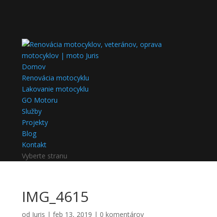
Domov
Renovácia motocyklu
Lakovanie motocyklu
GO Motoru
Služby
Projekty
Blog
Kontakt
Vyberte stranu
IMG_4615
od
Juris
|
feb 13, 2019
|
0 komentárov