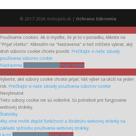
© 2017-2026 motoJuris.sk |
Ochrana Súkromia
Cookies
Používame cookies. Ak si myslíte, že je to v poriadku, kliknite na
"Prijať všetko". Kliknutím na "Nastavenia" si tiež môžete vybrať, aký
druh súborov cookie chcete povoliť.
Prečítajte si naše zásady
používania súborov cookie
Nastavenia
Odmietnuť všetko
Prijať všetko
Cookies
Vyberte, aké súbory cookie chcete prijať. Váš výber sa uloží na jeden
rok.
Prečítajte si naše zásady používania súborov cookie
Nevyhnutné
Tieto súbory cookie nie sú voliteľné. Sú potrebné pre fungovanie
webovej stránky.
Štatistiky
Aby sme mohli zlepšiť funkčnosť a štruktúru webovej stránky na
základe spôsobu používania webovej stránky.
Uložiť
Odmietnuť všetko
Prijať všetko