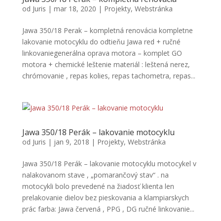
od
Juris
|
mar 18, 2020
|
Projekty
,
Webstránka
Jawa 350/18 Perak – kompletná renovácia kompletne
lakovanie motocyklu do odtieňu Jawa red + ručné
linkovaniegenerálna oprava motora – komplet GO
motora + chemické leštenie materiál : leštená nerez,
chrómovanie , repas kolies, repas tachometra, repas...
Jawa 350/18 Perák – lakovanie motocyklu
od
Juris
|
jan 9, 2018
|
Projekty
,
Webstránka
Jawa 350/18 Perák – lakovanie motocyklu motocykel v
nalakovanom stave , „pomarančový stav“ . na
motocykli bolo prevedené na žiadosť klienta len
prelakovanie dielov bez pieskovania a klampiarskych
prác farba: Jawa červená , PPG , DG ručné linkovanie...