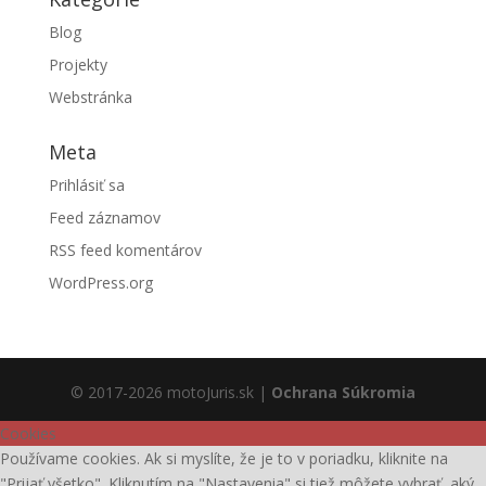
Blog
Projekty
Webstránka
Meta
Prihlásiť sa
Feed záznamov
RSS feed komentárov
WordPress.org
© 2017-2026 motoJuris.sk |
Ochrana Súkromia
Cookies
Používame cookies. Ak si myslíte, že je to v poriadku, kliknite na
"Prijať všetko". Kliknutím na "Nastavenia" si tiež môžete vybrať, aký