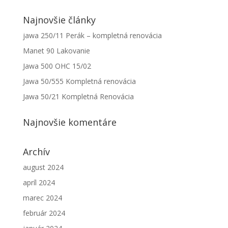
Najnovšie články
jawa 250/11 Perák – kompletná renovácia
Manet 90 Lakovanie
Jawa 500 OHC 15/02
Jawa 50/555 Kompletná renovácia
Jawa 50/21 Kompletná Renovácia
Nevyhnutné
Najnovšie komentáre
Tieto súbory
cookie nie
sú voliteľné.
Archív
Sú potrebné
pre
august 2024
fungovanie
webovej
apríl 2024
stránky.
marec 2024
február 2024
Štatistiky