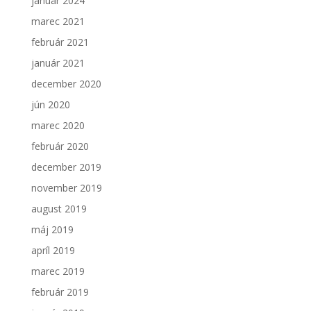
január 2024
Aby sme
marec 2021
mohli
zlepšiť
február 2021
funkčnosť
a
január 2021
štruktúru
december 2020
webovej
stránky na
jún 2020
základe
marec 2020
spôsobu
používania
február 2020
webovej
december 2019
stránky.
november 2019
august 2019
máj 2019
apríl 2019
marec 2019
február 2019