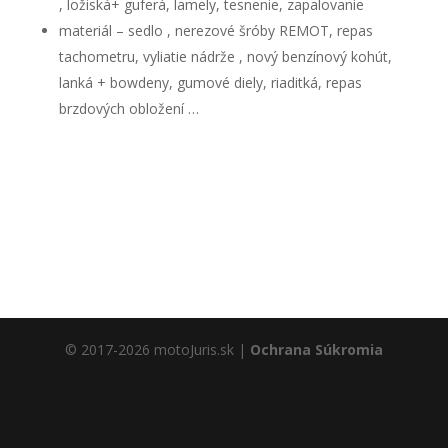
, ložiská+ guferá, lamely, tesnenie, zapalovanie
materiál – sedlo , nerezové šróby REMOT, repas
tachometru, vyliatie nádrže , nový benzínový kohút,
lanká + bowdeny, gumové diely, riaditká, repas
brzdových obložení …
Nevyhnutné
Tieto súbory
cookie nie
sú voliteľné.
Sú potrebné
pre
fungovanie
© 2017-2026 motoJuris.sk |
Ochrana Súkromia
webovej
stránky.
Štatistiky