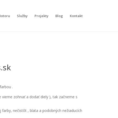
otoru
Služby
Projekty
Blog
Kontakt
.sk
farbou .
e vieme zohnať a dodať diely ), tak začneme s
farby, nečistôt , blata a podobných nežiaducích