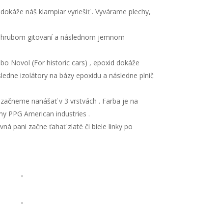
dokáže náš klampiar vyriešiť . Vyvárame plechy,
šnom hrubom gitovaní a následnom jemnom
bo Novol (For historic cars) , epoxid dokáže
ledne izolátory na bázy epoxidu a následne plnič
 začneme nanášať v 3 vrstvách . Farba je na
my PPG American industries .
á pani začne ťahať zlaté či biele linky po