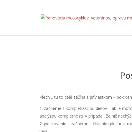
Po
Plech… tu to celé začína s prívlastkom – pokrčen
začneme s kompletizáciou dielov – ak je moto
analýzou kompletnosti. V prípade , že nič nechý
pieskovanie – začneme s čistením plechov, me
vecí