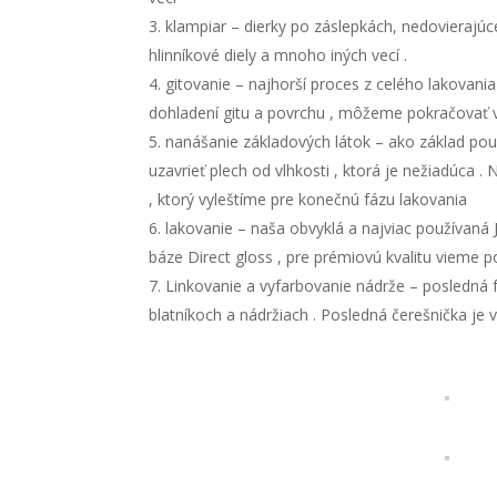
klampiar – dierky po záslepkách, nedovierajúc
hlinníkové diely a mnoho iných vecí .
gitovanie – najhorší proces z celého lakovani
dohladení gitu a povrchu , môžeme pokračovať 
nanášanie základových látok – ako základ použ
uzavrieť plech od vlhkosti , ktorá je nežiadúca
, ktorý vyleštíme pre konečnú fázu lakovania
lakovanie – naša obvyklá a najviac používaná
báze Direct gloss , pre prémiovú kvalitu vieme 
Linkovanie a vyfarbovanie nádrže – posledná f
blatníkoch a nádržiach . Posledná čerešnička je