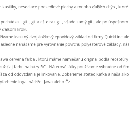
e kastlíky, nesediace podsedlové plechy a mnoho ďalších chýb , ktoré 
a prichádza… git , git a ešte raz git , všade samý git , ale po úspe
v ďalšom kroku.
ívame kvalitný dvojzložkový epoxidový základ od firmy QuickLine ale
 . Následne nanášame pre vyrovnanie povrchu polyesterové základy, nás
 Jawa červená farba , ktorú máme namiešanú original podľa receptúry
použiť aj farbu na bázy BC . Náterové látky používame výhradne od fir
áza od odovzdania je linkovanie. Zoberieme štetec Kafka a naša šikovn
 vyfarbenie loga nádrže Jawa alebo Čz .