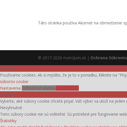
Táto stránka používa Akismet na obmedzenie 
© 2017-2026 motoJuris.sk |
Ochrana Súkromi
Cookies
Používame cookies. Ak si myslíte, že je to v poriadku, kliknite na "Pr
súborov cookie
Nastavenia
Odmietnuť všetko
Prijať všetko
Cookies
Vyberte, aké súbory cookie chcete prijať. Váš výber sa uloží na jeden 
Nevyhnutné
Tieto súbory cookie nie sú voliteľné. Sú potrebné pre fungovanie web
Štatistiky