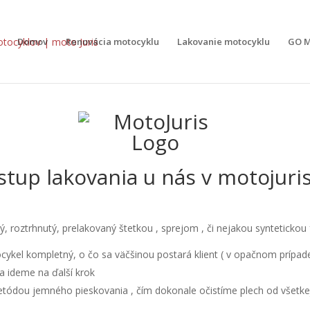
Domov
Renovácia motocyklu
Lakovanie motocyklu
GO M
stup lakovania u nás v motojuris
ý, roztrhnutý, prelakovaný štetkou , sprejom , či nejakou syntetickou 
cykel kompletný, o čo sa väčšinou postará klient ( v opačnom prípad
ba ideme na ďalší krok
tódou jemného pieskovania , čím dokonale očistíme plech od všetkej 