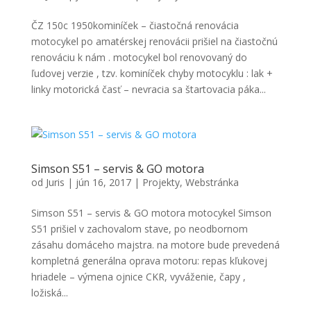
ČZ 150c 1950kominíček – čiastočná renovácia
motocykel po amatérskej renovácii prišiel na čiastočnú
renováciu k nám . motocykel bol renovovaný do
ľudovej verzie , tzv. kominíček chyby motocyklu : lak +
linky motorická časť – nevracia sa štartovacia páka...
Nevyhnutné
Tieto súbory
cookie nie
sú voliteľné.
Simson S51 – servis & GO motora
Sú potrebné
od
Juris
|
jún 16, 2017
|
Projekty
,
Webstránka
pre
fungovanie
Simson S51 – servis & GO motora motocykel Simson
webovej
S51 prišiel v zachovalom stave, po neodbornom
stránky.
zásahu domáceho majstra. na motore bude prevedená
kompletná generálna oprava motoru: repas kľukovej
hriadele – výmena ojnice CKR, vyváženie, čapy ,
Štatistiky
ložiská...
Aby sme
mohli