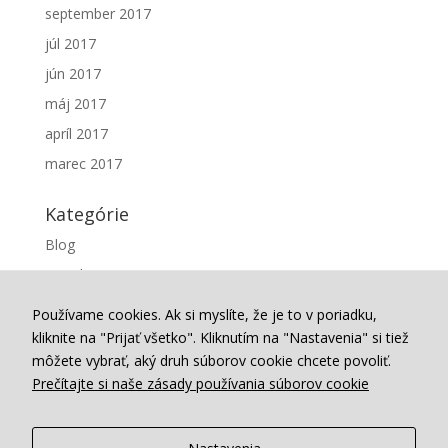
september 2017
júl 2017
jún 2017
máj 2017
apríl 2017
marec 2017
Kategórie
Blog
Projekty
Webstránka
Používame cookies. Ak si myslíte, že je to v poriadku,
kliknite na "Prijať všetko". Kliknutím na "Nastavenia" si tiež
Meta
môžete vybrať, aký druh súborov cookie chcete povoliť.
Prečítajte si naše zásady používania súborov cookie
Prihlásiť sa
Feed záznamov
RSS feed komentárov