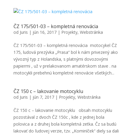
zlepšiť
funkčnosť
a
štruktúru
ČZ 175/501-03 – kompletná renovácia
webovej
od
Juris
|
jún 16, 2017
|
Projekty
stránky na
,
Webstránka
základe
spôsobu
ČZ 175/501-03 – kompletná renovácia motocykel ČZ
používania
175, ludová prezývka „Prasa“ bol k nám privezený ako
webovej
vývozný typ z Holandska, s platnými dovozovými
stránky.
papiermi , už v prelakovanom amatérskom stave . na
motocykli prebehnú kompletné renovácie všetkých...
ČZ 150 c – lakovanie motocyklu
od
Juris
|
jún 7, 2017
|
Projekty
,
Webstránka
ČZ 150 c – lakovanie motocyklu obsah motocyklu
pozostával z dvoch ČZ 150c , kde z jednej bola
polovica a z druhej bola kompletná zetka. Čz sa budú
lakovať do ľudovej verzie, tzv. „Kominíček“ diely sa dali