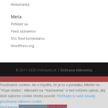
Webstránka
Meta
Prihlásiť sa
Feed záznamov
RSS feed komentárov
WordPress.org
© 2017-2026 motoJuris.sk |
Ochrana Súkromia
Cookies
Používame cookies. Ak si myslíte, že je to v poriadku, kliknite na
"Prijať všetko". Kliknutím na "Nastavenia" si tiež môžete vybrať, aký
druh súborov cookie chcete povoliť.
Prečítajte si naše zásady
používania súborov cookie
Nastavenia
Odmietnuť všetko
Prijať všetko