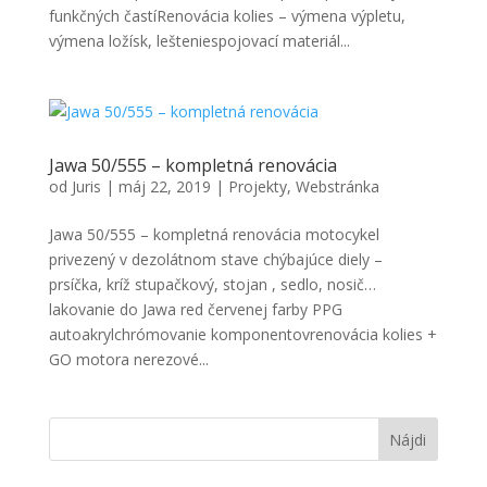
funkčných častíRenovácia kolies – výmena výpletu,
výmena ložísk, lešteniespojovací materiál...
Jawa 50/555 – kompletná renovácia
od
Juris
|
máj 22, 2019
|
Projekty
,
Webstránka
Jawa 50/555 – kompletná renovácia motocykel
privezený v dezolátnom stave chýbajúce diely –
prsíčka, kríž stupačkový, stojan , sedlo, nosič…
lakovanie do Jawa red červenej farby PPG
autoakrylchrómovanie komponentovrenovácia kolies +
GO motora nerezové...