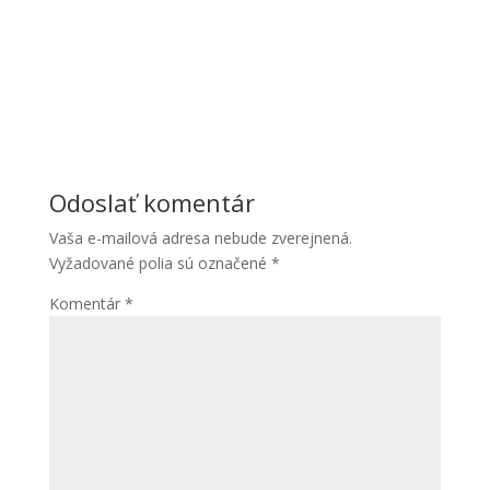
Aby sme
mohli
zlepšiť
funkčnosť
a
štruktúru
webovej
stránky na
základe
Odoslať komentár
spôsobu
používania
Vaša e-mailová adresa nebude zverejnená.
webovej
Vyžadované polia sú označené
*
stránky.
Komentár
*