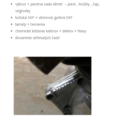
výbrus + piestna sada Almet – piest , krúžky , čap,
ségrovky
ložiská SKF + vitónové guferá SKF
lamely + tesnenia
chemické leštenie kártrov + deklov + hlavy
dovarenie utrhnutých častí
Nevyhnutné
Tieto súbory
cookie nie
sú voliteľné.
Sú potrebné
pre
fungovanie
webovej
stránky.
Štatistiky