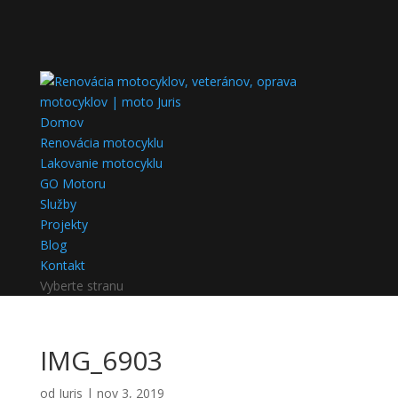
Domov
Renovácia motocyklu
Lakovanie motocyklu
GO Motoru
Služby
Projekty
Blog
Kontakt
Vyberte stranu
IMG_6903
od
Juris
|
nov 3, 2019