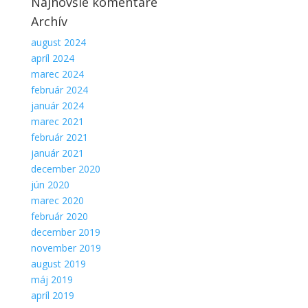
Najnovšie komentáre
Aby sme
Archív
mohli
zlepšiť
august 2024
funkčnosť
apríl 2024
a
marec 2024
štruktúru
webovej
február 2024
stránky na
január 2024
základe
marec 2021
spôsobu
február 2021
používania
január 2021
webovej
stránky.
december 2020
jún 2020
marec 2020
február 2020
december 2019
november 2019
august 2019
máj 2019
apríl 2019