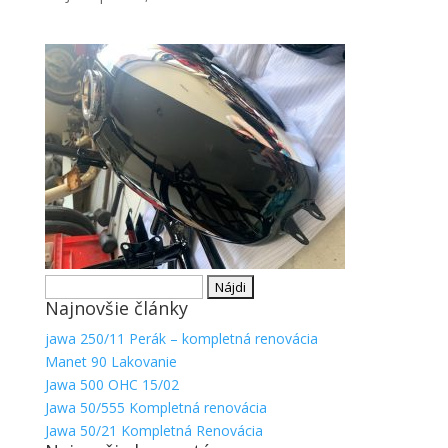
Nevyhnutné
Tieto súbory
cookie nie
sú voliteľné.
Hľadať:
Sú potrebné
Najnovšie články
pre
fungovanie
jawa 250/11 Perák – kompletná renovácia
webovej
Manet 90 Lakovanie
stránky.
Jawa 500 OHC 15/02
Jawa 50/555 Kompletná renovácia
Jawa 50/21 Kompletná Renovácia
Štatistiky