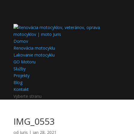
Domov
Renovácia motocyklu
Lakovanie motocyklu
GO Motoru
Služby
Projekty
Blog
Kontakt
Vyberte stranu
IMG_0553
od
Juris
|
jan 28, 2021