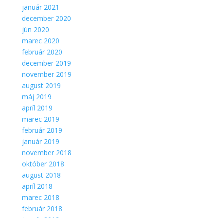
Aby sme
január 2021
mohli
december 2020
zlepšiť
jún 2020
funkčnosť
marec 2020
a
február 2020
štruktúru
webovej
december 2019
stránky na
november 2019
základe
august 2019
spôsobu
máj 2019
používania
apríl 2019
webovej
stránky.
marec 2019
február 2019
január 2019
november 2018
október 2018
august 2018
apríl 2018
marec 2018
február 2018