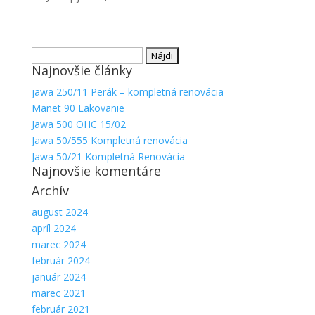
Hľadať:
Najnovšie články
jawa 250/11 Perák – kompletná renovácia
Manet 90 Lakovanie
Jawa 500 OHC 15/02
Jawa 50/555 Kompletná renovácia
Nevyhnutné
Jawa 50/21 Kompletná Renovácia
Najnovšie komentáre
Tieto súbory
cookie nie
Archív
sú voliteľné.
Sú potrebné
august 2024
pre
apríl 2024
fungovanie
marec 2024
webovej
február 2024
stránky.
január 2024
marec 2021
február 2021
Štatistiky