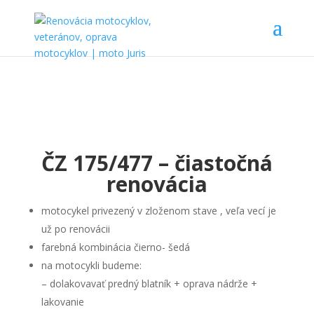
ČZ 175/477 – čiastočná
renovácia
motocykel privezený v zloženom stave , veľa vecí je
už po renovácii
farebná kombinácia čierno- šedá
na motocykli budeme:
– dolakovavať predný blatník + oprava nádrže +
lakovanie