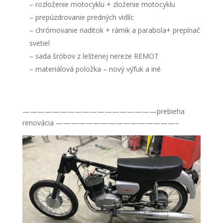
– rozloženie motocyklu + zloženie motocyklu
– prepúzdrovanie predných vidlíc
– chrómovanie riaditok + rámik a parabola+ prepínač
svetiel
– sada šróbov z leštenej nereze REMOT
– materiálová položka – nový výfuk a iné
Nevyhnutné
——————————————————prebieha
Tieto súbory
renovácia ————————————————–
cookie nie
sú voliteľné.
Sú potrebné
pre
fungovanie
webovej
stránky.
Štatistiky