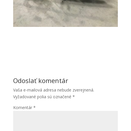
Aby sme
mohli
zlepšiť
funkčnosť
a
štruktúru
webovej
stránky na
základe
spôsobu
používania
webovej
stránky.
Odoslať komentár
Vaša e-mailová adresa nebude zverejnená.
Vyžadované polia sú označené
*
Komentár
*