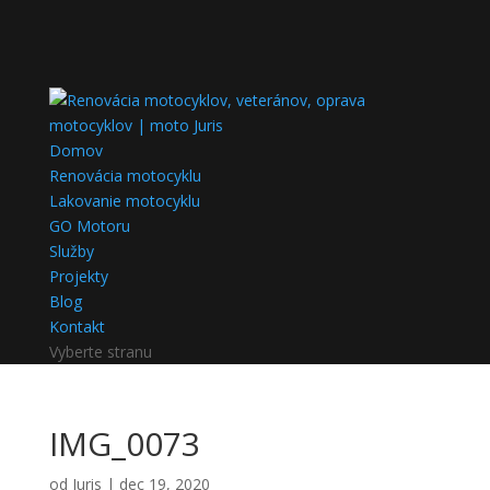
Domov
Renovácia motocyklu
Lakovanie motocyklu
GO Motoru
Služby
Projekty
Blog
Kontakt
Vyberte stranu
IMG_0073
od
Juris
|
dec 19, 2020