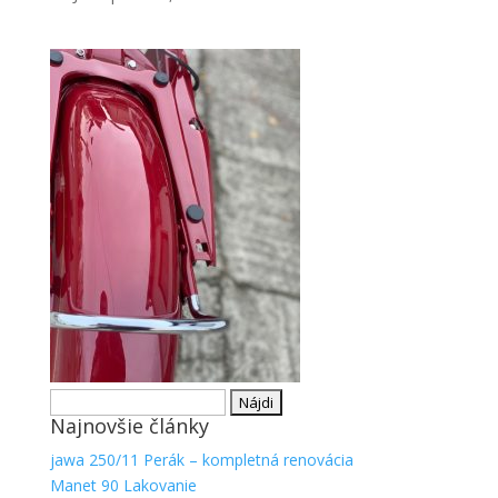
Nevyhnutné
Tieto súbory
cookie nie
sú voliteľné.
Sú potrebné
pre
fungovanie
webovej
Hľadať:
stránky.
Najnovšie články
jawa 250/11 Perák – kompletná renovácia
Manet 90 Lakovanie
Štatistiky