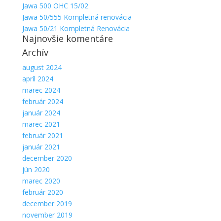
Jawa 500 OHC 15/02
Aby sme
mohli
Jawa 50/555 Kompletná renovácia
zlepšiť
Jawa 50/21 Kompletná Renovácia
funkčnosť
Najnovšie komentáre
a
Archív
štruktúru
webovej
august 2024
stránky na
apríl 2024
základe
marec 2024
spôsobu
používania
február 2024
webovej
január 2024
stránky.
marec 2021
február 2021
január 2021
december 2020
jún 2020
marec 2020
február 2020
december 2019
november 2019