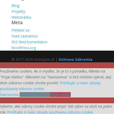
Blog
Projekty
Webstránka
Meta
Prihlásiť sa
Feed záznamov
RSS feed komentárov
WordPress.org
© 2017-2026 motoJuris.sk |
Ochrana Súkromia
Cookies
Používame cookies. Ak si myslíte, že je to v poriadku, kliknite na
"Prijať všetko". Kliknutím na "Nastavenia" si tiež môžete vybrať, aký
druh súborov cookie chcete povoliť.
Prečítajte si naše zásady
používania súborov cookie
Nastavenia
Odmietnuť všetko
Prijať všetko
Cookies
Vyberte, aké súbory cookie chcete prijať. Váš výber sa uloží na jeden
rok.
Prečítajte si naše zásady používania súborov cookie