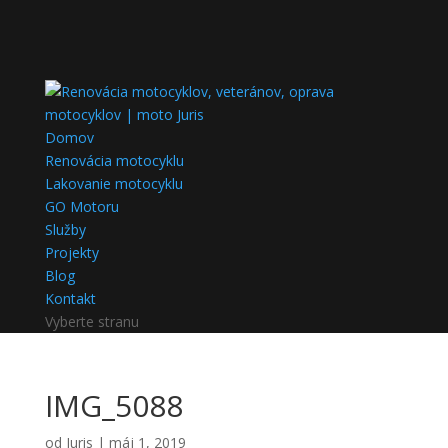
Domov
Renovácia motocyklu
Lakovanie motocyklu
GO Motoru
Služby
Projekty
Blog
Kontakt
Vyberte stranu
IMG_5088
od
Juris
|
máj 1, 2019