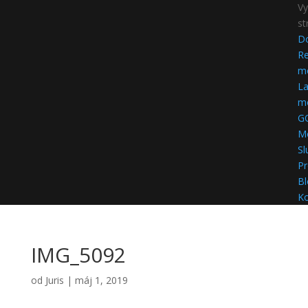
Vy
st
D
Re
mo
La
mo
G
M
Sl
Pr
Bl
Ko
IMG_5092
od
Juris
|
máj 1, 2019