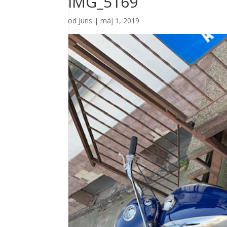
IMG_5169
od
Juris
|
máj 1, 2019