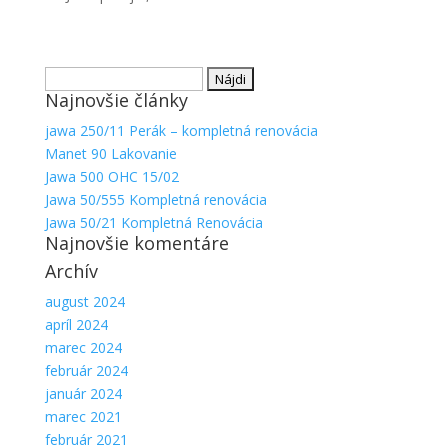
Hľadať:
Najnovšie články
jawa 250/11 Perák – kompletná renovácia
Manet 90 Lakovanie
Jawa 500 OHC 15/02
Jawa 50/555 Kompletná renovácia
Nevyhnutné
Jawa 50/21 Kompletná Renovácia
Najnovšie komentáre
Tieto súbory
cookie nie
Archív
sú voliteľné.
Sú potrebné
august 2024
pre
apríl 2024
fungovanie
marec 2024
webovej
február 2024
stránky.
január 2024
marec 2021
február 2021
Štatistiky