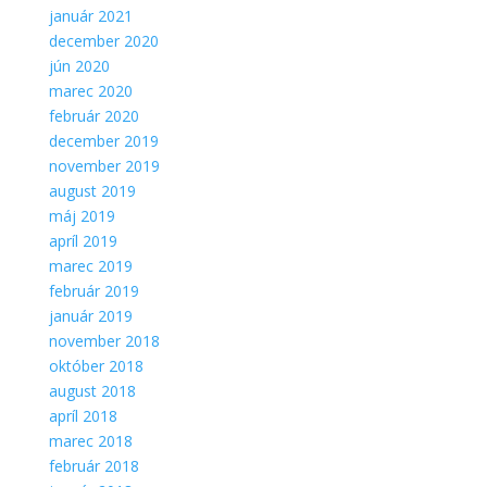
Aby sme
január 2021
mohli
december 2020
zlepšiť
jún 2020
funkčnosť
marec 2020
a
február 2020
štruktúru
webovej
december 2019
stránky na
november 2019
základe
august 2019
spôsobu
máj 2019
používania
apríl 2019
webovej
stránky.
marec 2019
február 2019
január 2019
november 2018
október 2018
august 2018
apríl 2018
marec 2018
február 2018