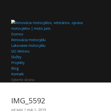
Domov
Renovácia motocyklu
Lakovanie motocyklu
GO Motoru
Služby
Projekty
Blog
Kontakt
Vyberte stranu
IMG_5592
od
Juris
|
máj 1, 2019