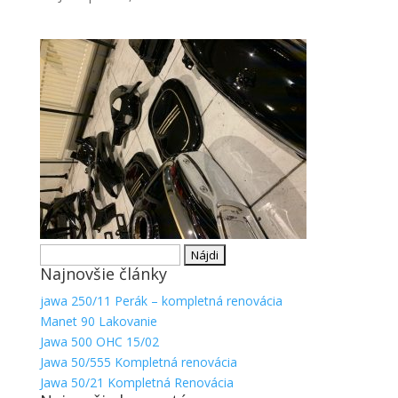
Nevyhnutné
Tieto súbory
cookie nie
sú voliteľné.
Hľadať:
Sú potrebné
Najnovšie články
pre
fungovanie
jawa 250/11 Perák – kompletná renovácia
webovej
Manet 90 Lakovanie
stránky.
Jawa 500 OHC 15/02
Jawa 50/555 Kompletná renovácia
Jawa 50/21 Kompletná Renovácia
Štatistiky