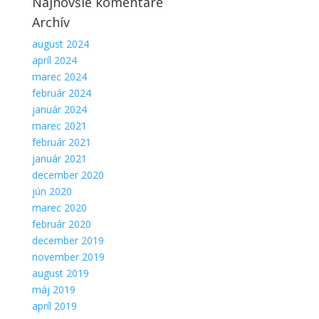
Najnovšie komentáre
Aby sme
Archív
mohli
zlepšiť
august 2024
funkčnosť
apríl 2024
a
marec 2024
štruktúru
webovej
február 2024
stránky na
január 2024
základe
marec 2021
spôsobu
február 2021
používania
január 2021
webovej
stránky.
december 2020
jún 2020
marec 2020
február 2020
december 2019
november 2019
august 2019
máj 2019
apríl 2019