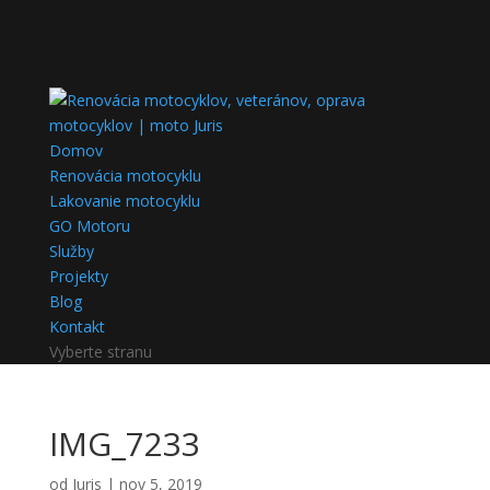
Domov
Renovácia motocyklu
Lakovanie motocyklu
GO Motoru
Služby
Projekty
Blog
Kontakt
Vyberte stranu
IMG_7233
od
Juris
|
nov 5, 2019