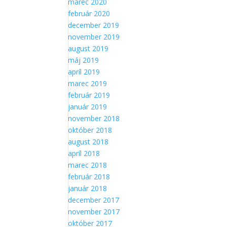
marec 2020
Aby sme
február 2020
mohli
december 2019
zlepšiť
funkčnosť
november 2019
a
august 2019
štruktúru
máj 2019
webovej
apríl 2019
stránky na
marec 2019
základe
spôsobu
február 2019
používania
január 2019
webovej
november 2018
stránky.
október 2018
august 2018
apríl 2018
marec 2018
február 2018
január 2018
december 2017
november 2017
október 2017