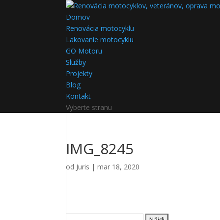
Domov
Renovácia motocyklu
Lakovanie motocyklu
GO Motoru
Služby
Projekty
Blog
Kontakt
Vyberte stranu
IMG_8245
od
Juris
|
mar 18, 2020
Hľadať: