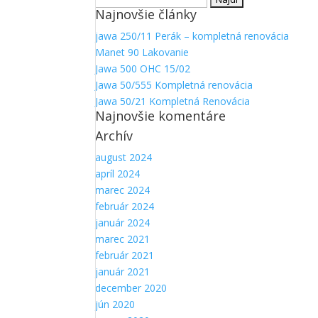
Najnovšie články
jawa 250/11 Perák – kompletná renovácia
Manet 90 Lakovanie
Jawa 500 OHC 15/02
Jawa 50/555 Kompletná renovácia
Jawa 50/21 Kompletná Renovácia
Najnovšie komentáre
Archív
Nevyhnutné
august 2024
Tieto súbory
apríl 2024
cookie nie
marec 2024
sú voliteľné.
február 2024
Sú potrebné
január 2024
pre
marec 2021
fungovanie
webovej
február 2021
stránky.
január 2021
december 2020
jún 2020
Štatistiky