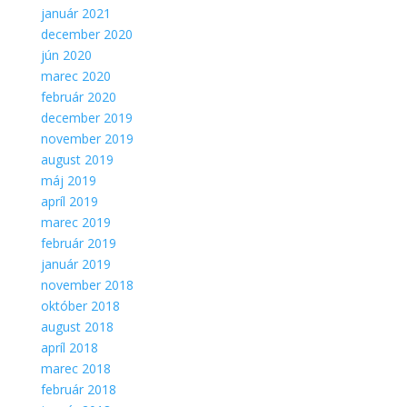
Aby sme
január 2021
mohli
december 2020
zlepšiť
jún 2020
funkčnosť
marec 2020
a
február 2020
štruktúru
webovej
december 2019
stránky na
november 2019
základe
august 2019
spôsobu
máj 2019
používania
apríl 2019
webovej
stránky.
marec 2019
február 2019
január 2019
november 2018
október 2018
august 2018
apríl 2018
marec 2018
február 2018