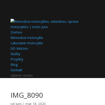
Domov
Renovácia motocyklu
Lakovanie motocyklu
GO Motoru
Služby
Projekty
Blog
Kontakt
Vyberte stranu
IMG_8090
od
Juris
|
mar 18, 2020