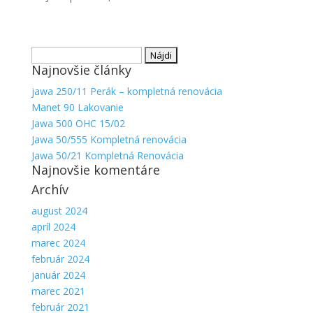
Hľadať:
Najnovšie články
jawa 250/11 Perák – kompletná renovácia
Manet 90 Lakovanie
Jawa 500 OHC 15/02
Jawa 50/555 Kompletná renovácia
Nevyhnutné
Jawa 50/21 Kompletná Renovácia
Najnovšie komentáre
Tieto súbory
cookie nie
Archív
sú voliteľné.
Sú potrebné
august 2024
pre
apríl 2024
fungovanie
marec 2024
webovej
február 2024
stránky.
január 2024
marec 2021
február 2021
Štatistiky