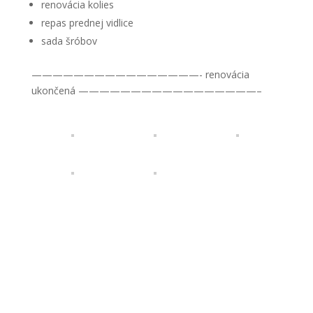
renovácia kolies
repas prednej vidlice
sada šróbov
————————————————- renovácia
ukončená —————————————————–