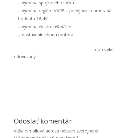
– výmena spojkového lanka
– výmena regléru VAPE – prebíjanie, nameraná
hodnota 16,4V
– výmena elektroinštalácie
– nastavenie chodu motora
————————————————— motocykel
Nevyhnutné
odovdzaný ——————————————————-
Tieto súbory
cookie nie
sú voliteľné.
Sú potrebné
pre
fungovanie
webovej
stránky.
Odoslať komentár
Štatistiky
Aby sme
Vaša e-mailová adresa nebude zverejnená.
mohli
Vyžadované polia sú označené
*