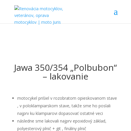
Jawa 350/354 „Polbubon“
– lakovanie
motocykel prišiel v rozobratom opieskovanom stave
, v poloklampiarskom stave, takže sme ho poslali
najprv ku klampiarovi dopasovať ostatné veci
následne sme lakovali najprv epoxidový základ,
polyesterový plnič + git , finálny plnič