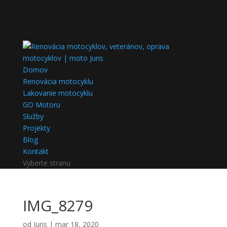
Domov
Renovácia motocyklu
Lakovanie motocyklu
GO Motoru
Služby
Projekty
Blog
Kontakt
Vyberte stranu
IMG_8279
od
Juris
|
mar 18, 2020