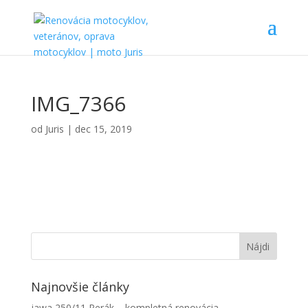
IMG_7366
od
Juris
|
dec 15, 2019
Najnovšie články
jawa 250/11 Perák – kompletná renovácia