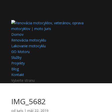
Domov
Renovácia motocyklu
Lakovanie motocyklu
GO Motoru
Služby
Projekty
Blog
Kontakt
Vyberte stranu
IMG_5682
od
Juris
|
máj 22, 2019