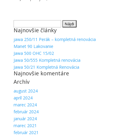
Hľadať:
Najnovšie články
jawa 250/11 Perák – kompletná renovácia
Manet 90 Lakovanie
Jawa 500 OHC 15/02
Jawa 50/555 Kompletná renovácia
Nevyhnutné
Jawa 50/21 Kompletná Renovácia
Najnovšie komentáre
Tieto súbory
cookie nie
Archív
sú voliteľné.
Sú potrebné
august 2024
pre
apríl 2024
fungovanie
marec 2024
webovej
február 2024
stránky.
január 2024
marec 2021
február 2021
Štatistiky