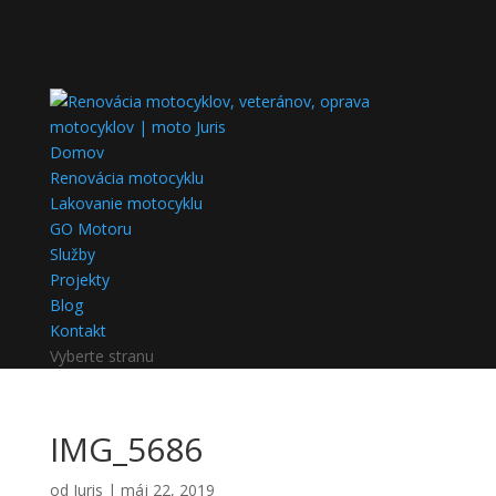
Domov
Renovácia motocyklu
Lakovanie motocyklu
GO Motoru
Služby
Projekty
Blog
Kontakt
Vyberte stranu
IMG_5686
od
Juris
|
máj 22, 2019