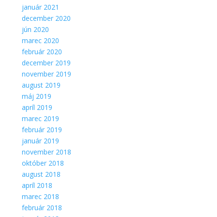
Aby sme
január 2021
mohli
december 2020
zlepšiť
jún 2020
funkčnosť
marec 2020
a
február 2020
štruktúru
webovej
december 2019
stránky na
november 2019
základe
august 2019
spôsobu
máj 2019
používania
apríl 2019
webovej
stránky.
marec 2019
február 2019
január 2019
november 2018
október 2018
august 2018
apríl 2018
marec 2018
február 2018