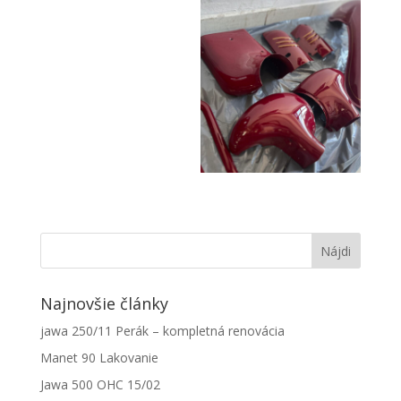
Nevyhnutné
Tieto súbory
cookie nie
sú voliteľné.
Sú potrebné
pre
Najnovšie články
fungovanie
webovej
jawa 250/11 Perák – kompletná renovácia
stránky.
Manet 90 Lakovanie
Jawa 500 OHC 15/02
Štatistiky