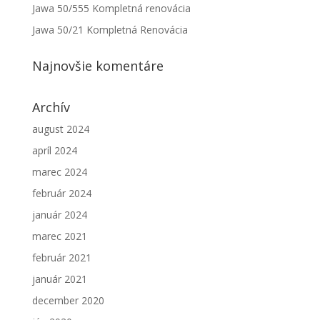
Jawa 50/555 Kompletná renovácia
Aby sme
mohli
Jawa 50/21 Kompletná Renovácia
zlepšiť
funkčnosť
Najnovšie komentáre
a
štruktúru
webovej
Archív
stránky na
základe
august 2024
spôsobu
používania
apríl 2024
webovej
marec 2024
stránky.
február 2024
január 2024
marec 2021
február 2021
január 2021
december 2020