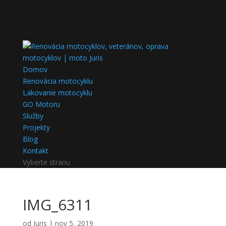
Domov
Renovácia motocyklu
Lakovanie motocyklu
GO Motoru
Služby
Projekty
Blog
Kontakt
Vyberte stranu
IMG_6311
od
Juris
|
nov 5, 2019