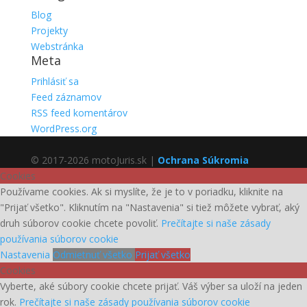
Blog
Projekty
Webstránka
Meta
Prihlásiť sa
Feed záznamov
RSS feed komentárov
WordPress.org
© 2017-2026 motoJuris.sk |
Ochrana Súkromia
Cookies
Používame cookies. Ak si myslíte, že je to v poriadku, kliknite na
"Prijať všetko". Kliknutím na "Nastavenia" si tiež môžete vybrať, aký
druh súborov cookie chcete povoliť.
Prečítajte si naše zásady
používania súborov cookie
Nastavenia
Odmietnuť všetko
Prijať všetko
Cookies
Vyberte, aké súbory cookie chcete prijať. Váš výber sa uloží na jeden
rok.
Prečítajte si naše zásady používania súborov cookie