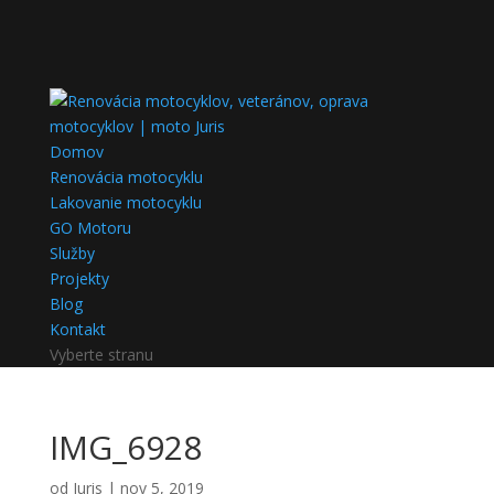
Domov
Renovácia motocyklu
Lakovanie motocyklu
GO Motoru
Služby
Projekty
Blog
Kontakt
Vyberte stranu
IMG_6928
od
Juris
|
nov 5, 2019