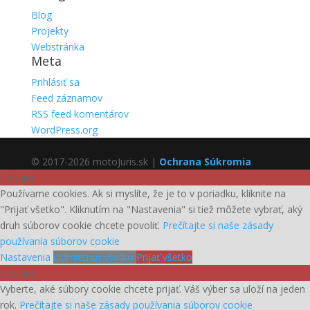
Blog
Projekty
Webstránka
Meta
Prihlásiť sa
Feed záznamov
RSS feed komentárov
WordPress.org
© 2017-2026 motoJuris.sk |
Ochrana Súkromia
Cookies
Používame cookies. Ak si myslíte, že je to v poriadku, kliknite na
"Prijať všetko". Kliknutím na "Nastavenia" si tiež môžete vybrať, aký
druh súborov cookie chcete povoliť.
Prečítajte si naše zásady
používania súborov cookie
Nastavenia
Odmietnuť všetko
Prijať všetko
Cookies
Vyberte, aké súbory cookie chcete prijať. Váš výber sa uloží na jeden
rok.
Prečítajte si naše zásady používania súborov cookie