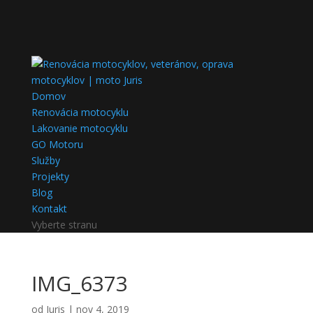
Domov
Renovácia motocyklu
Lakovanie motocyklu
GO Motoru
Služby
Projekty
Blog
Kontakt
Vyberte stranu
IMG_6373
od
Juris
|
nov 4, 2019