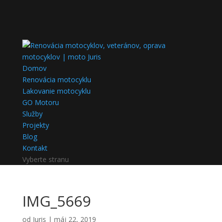
Domov
Renovácia motocyklu
Lakovanie motocyklu
GO Motoru
Služby
Projekty
Blog
Kontakt
Vyberte stranu
IMG_5669
od
Juris
|
máj 22, 2019