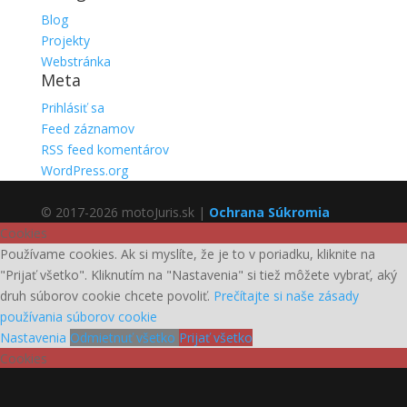
Blog
Projekty
Webstránka
Meta
Prihlásiť sa
Feed záznamov
RSS feed komentárov
WordPress.org
© 2017-2026 motoJuris.sk |
Ochrana Súkromia
Cookies
Používame cookies. Ak si myslíte, že je to v poriadku, kliknite na
"Prijať všetko". Kliknutím na "Nastavenia" si tiež môžete vybrať, aký
druh súborov cookie chcete povoliť.
Prečítajte si naše zásady
používania súborov cookie
Nastavenia
Odmietnuť všetko
Prijať všetko
Cookies
Vyberte, aké súbory cookie chcete prijať. Váš výber sa uloží na jeden
rok.
Prečítajte si naše zásady používania súborov cookie