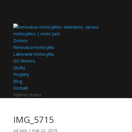
Domov
Renovácia motocyklu
Lakovanie motocyklu
GO Motoru
Služby
Projekty
Blog
Kontakt
Vyberte stranu
IMG_5715
od
Juris
|
máj 22, 2019