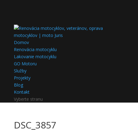
Domov
Renovácia motocyklu
Lakovanie motocyklu
GO Motoru
Služby
Projekty
Blog
Kontakt
Vyberte stranu
DSC_3857